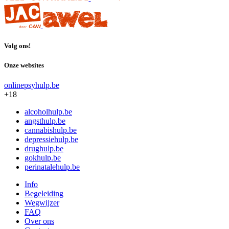
Volg ons!
Onze websites
onlinepsyhulp.be
+18
alcoholhulp.be
angsthulp.be
cannabishulp.be
depressiehulp.be
drughulp.be
gokhulp.be
perinatalehulp.be
Info
Begeleiding
Wegwijzer
FAQ
Over ons