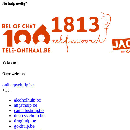
Nu hulp nodig?
Volg ons!
Onze websites
onlinepsyhulp.be
+18
alcoholhulp.be
angsthulp.be
cannabishulp.be
depressiehulp.be
drughulp.be
gokhulp.be